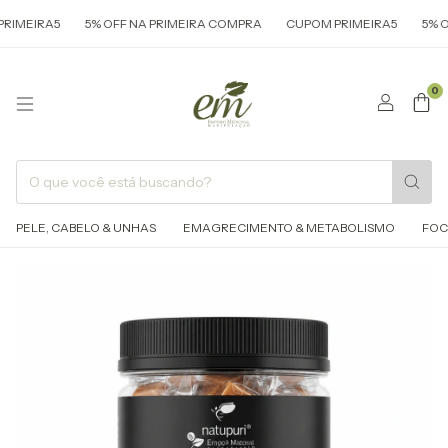
RA5
5% OFF NA PRIMEIRA COMPRA
CUPOM PRIMEIRA5
5% OFF NA
0
PELE, CABELO & UNHAS
EMAGRECIMENTO & METABOLISMO
FOC