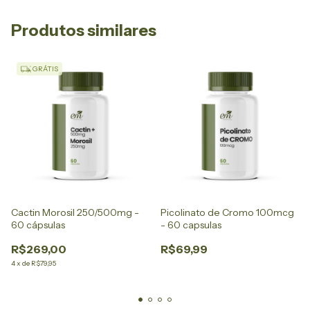
Produtos similares
GRÁTIS
Cactin Morosil 250/500mg -
Picolinato de Cromo 100mcg
60 cápsulas
- 60 capsulas
R$269,00
R$69,99
4
x
de
R$79,95