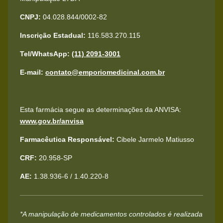
CNPJ:
04.028.844/0002-82
Inscrição Estadual:
116.583.270.115
Tel/WhatsApp:
(11) 2091-3001
E-mail:
contato@emporiomedicinal.com.br
Esta farmácia segue as determinações da ANVISA:
www.gov.br/anvisa
Farmacêutica Responsável:
Cibele Jarmelo Matiusso
CRF:
20.958-SP
AE:
1.38.936-6 / 1.40.220-8
*A manipulação de medicamentos controlados é realizada